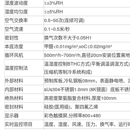
湿度波动度
≤±3%RH
湿度均匀度
≤±5%RH
空气交换率
0.5~50次(连续可调)
空气流速
0.1~0.5米/秒
密封性
换气次数不大于0.05H1
本底浓度
甲醛<0.01mg/m³,voC≤0.02mg/m³
循环风机
500m³/h~700m³/h,直径20cm安装位置离地
温湿度控制
BTHC
方式
(
平衡调温调湿方式
)
温度控制法
压缩机等制冷系统构成
)
外部材料
预制库板,冷轧钢板08mm，表面静电喷、
内部材料
sUs304不锈钢1.0mm (8K镜面）底板不锈
绝热材料
高密度聚氨脂复合材料,厚度100mm
密封材料
硅胶(医用级)、聚四氟乙烯
显示器
彩色触摸屏,分辨率800×480
实时监控项目
温度、湿度、风速、压力、换气率、运行