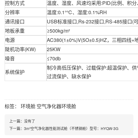
控制方式
温度、湿度、风速均采用:PID(比例、积分
分辨率
温度:0.1°℃、湿度:0.1%RH
通讯接口
USB标准接口,Rs-232接口,RS-485接口(
地板承重
≥500kg/m²
电源
AC380(1±0%)V(5O±0.5)HZ，三相四线
陡机功率(KW)
25KW
噪音
≤70db
制冷高低压保护、过载保护:超温保护、供
系统保护
过流保护、缺水保护
标签：
环境舱
空气净化器环境舱
上一篇：
没有了
下一篇：
3m³空气净化器性能测试舱（不锈钢舱）型号：HYQW-3G