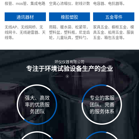
极管、mos管、集成电路
空离心浓缩仪、射线计数
电容器、电抗器等。
等。
计等。
通讯器材
橡胶塑胶
五金零件
无线AP、无线网桥、无
雨鞋、暖水袋、松紧带，
家具五金、橱柜五金、模
线网卡、无线避雷器、天
塑料盆，塑料瓶，尼龙齿
具五金、船用五金、服装
线等。
轮，儿童玩具，塑料勺，
五金、箱包五金等。
学生文具盒，笔皮等。
环仪仪器有限公司
专注于环境试验设备生产的企业
强大、高效
专业的客服
率的优质服
团队、完善
务团队
的服务体系