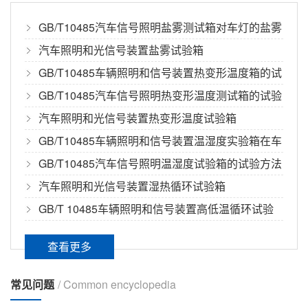
从锂电池到氢燃料电池，我国新能源汽车市场渗
GB/T10485汽车信号照明盐雾测试箱对车灯的盐雾
透率快速提升，氢燃料电池汽车随着基础设...
试验方法
汽车照明和光信号装置盐雾试验箱
GB/T10485车辆照明和信号装置热变形温度箱的试
恒温恒湿房间的温湿度测试点有几个
验解读
GB/T10485汽车信号照明热变形温度测试箱的试验
恒温恒湿房的技术要求是依照《GB/T10586-2006
方法
汽车照明和光信号装置热变形温度试验箱
湿热试验箱技术条件》的标...
GB/T10485车辆照明和信号装置温湿度实验箱在车
灯测试中的应用
GB/T10485汽车信号照明温湿度试验箱的试验方法
液槽冷热冲击用的液体是什么
汽车照明和光信号装置湿热循环试验箱
液槽式冷热冲击试验是把试样在高温和低温的液
GB/T 10485车辆照明和信号装置高低温循环试验
体介质（具有电气绝缘性的不燃性弗元素系...
箱在车灯测试中的应用
查看更多
SHED蒸发排放试验密闭舱是怎么工作的
根据T/CASE121-2019等相关标准，目前对于产
常见问题
/ Common encyclopedia
品的蒸发排放试验，主要采用...