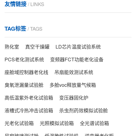
友情链接
/ LINKS
湿球纱布一定要上端挂在湿球传感器上，下端放
入湿球纱布水槽内，让其能很容易的吸收水...
TAG标签
/ TAGS
使用汽车大灯雾气测试箱要做哪些准备
汽车大灯的设计和性能越来越受到重视，为了确
熟化室
真空干燥罐
LD芯片温度试验系统
保汽车大灯在各种环境条件下都能正常工作...
PCS老化测试系统
变频器FCT功能老化设备
座舱域控制器老化线
吊扇能效测试系统
步入式全气候环境实验室的功能如何实现
臭氧泄漏量试验舱
多舱voc释放量气候箱
步入式全气候环境实验室由不同的系统组成，不
同系统共同协作，完成各种模拟环境试验。...
高低温紫外老化试验箱
变压器固化炉
液槽式冷热冲击试验箱
杀虫剂药效模拟试验舱
甲醛预处理恒温恒湿舱有哪些特点？
光老化试验箱
光照模拟试验箱
全光谱试验箱
我国最新标准《GB/T 17657-2022 人造板及饰面
人造板理化性能试验方法...
风窗玻璃测试舱
低温脆性试验机
逆变器老化柜