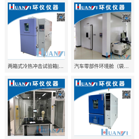
两箱式冷热冲击试验箱|二箱式冷热冲击试验箱|高低温冲击试验箱 型号：HYTW
汽车零部件环境舱（袋子法）|整车袋子法测试舱|袋子法气候舱 型号：HYDV