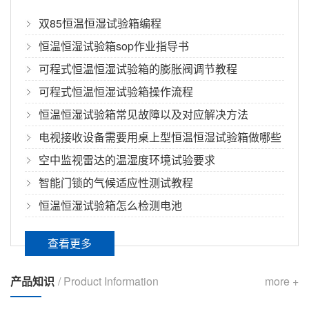
双85恒温恒湿试验箱编程
交换机高低温贮存试验箱
恒温恒湿试验箱sop作业指导书
交换机高低温贮存试验箱（又称高低温交变试验
可程式恒温恒湿试验箱的膨胀阀调节教程
箱）是专门用于模拟通信设备在极端高、低...
​可程式恒温恒湿试验箱操作流程
恒温恒湿试验箱常见故障以及对应解决方法
可程式冷热冲击试验机加什么冷媒
电视接收设备需要用桌上型恒温恒湿试验箱做哪些
在可程式冷热冲击试验机冷媒选择中，主要有两
测试条件
空中监视雷达的温湿度环境试验要求
种冷媒可以选，分别是R23与R404。...
智能门锁的气候适应性测试教程
恒温恒湿试验箱怎么检测电池
环境箱靠什么加热
环境箱主要由大功率电阻丝组成，由于试验箱要
查看更多
求的升温速率较大，因此试验箱的加热系统...
产品知识
/ Product Information
more +
氢能源环境模拟舱有什么功能？