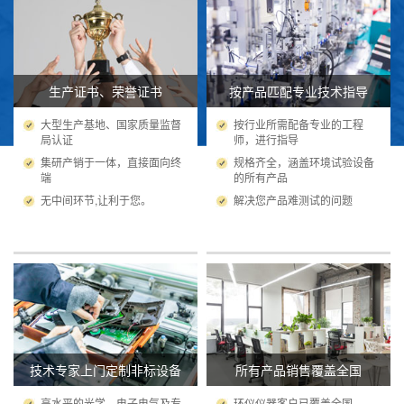
生产证书、荣誉证书
按产品匹配专业技术指导
大型生产基地、国家质量监督
按行业所需配备专业的工程
局认证
师，进行指导
集研产销于一体，直接面向终
规格齐全，涵盖环境试验设备
端
的所有产品
无中间环节,让利于您。
解决您产品难测试的问题
技术专家上门定制非标设备
所有产品销售覆盖全国
高水平的光学、电子电气及专
环仪仪器客户已覆盖全国