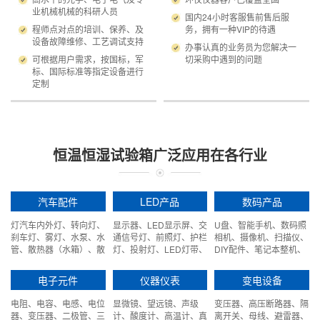
业机械机械的科研人员
国内24小时客服售前售后服
程师点对点的培训、保养、及
务，拥有一种VIP的待遇
设备故障维修、工艺调试支持
办事认真的业务员为您解决一
可根据用户需求，按国标，军
切采购中遇到的问题
标、国际标准等指定设备进行
定制
恒温恒湿试验箱广泛应用在各行业
汽车配件
LED产品
数码产品
灯汽车内外灯、转向灯、
显示器、LED显示屏、交
U盘、智能手机、数码照
刹车灯、雾灯、水泵、水
通信号灯、前照灯、护栏
相机、摄像机、扫描仪、
管、散热器（水箱）、散
灯、投射灯、LED灯带、
DIY配件、笔记本整机、
热器风扇等。
LED异型灯、数码灯管
网络设备等。
等。
电子元件
仪器仪表
变电设备
电阻、电容、电感、电位
显微镜、望远镜、声级
变压器、高压断路器、隔
器、变压器、二极管、三
计、酸度计、高温计、真
离开关、母线、避雷器、