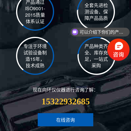
产品通过
全套先进检
ISO9001-
测设备、保
2015质量
障产品品质
体系认证
可以介绍下你们的产品么
专注于环境
产品种类齐
试验设备制
全、库存充
造15年，
足，一站式
技术成熟
采购
现在向环仪仪器进行咨询了解：
15322932685
在线咨询