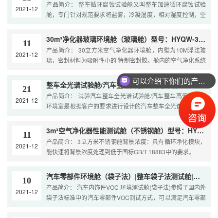
产品简介： 整车循环腐蚀试验舱又叫整车加速循环腐蚀试验
2021-12
舱，专门针对规范要求将盐雾，冷凝湿度，相对湿度控制，空
气干燥，盐水浸泡，自动喷淋，旋转喷淋，盐泥水喷射，低温
功能等功能模式研发设计组装，白车身，外...
30m³净化器玻璃环境舱（玻璃舱）型号：HYQW-30B
11
产品简介： 30立方米空气净化器环境舱，内壁为10M浮法玻
2021-12
璃，密封材料为吸附性小的 特制密封胶。舱内的空气净化系统
安装了多功能空气滤清器，既能去除颗粒物 又能清 除甲醛、
苯和氨气等化学污染物。井且该舱...
可以介绍下你们的产品么
整车全光谱试验舱/汽车整车高低温阳光环境室 型号：HYZC-WR-100
21
产品简介： 试验汽车整车全光谱试验舱/汽车整车高低温阳光
2021-12
环境室是根据客户的要求进行设计的汽车整车全光谱空调试验
舱,可适用总质量不超过20吨的各类车型,在试验时能提
供-40C~60C的环境模拟条件。
3m³空气净化器性能测试舱（不锈钢舱）型号：HYQW-3G
11
产品简介： 3立方米不锈钢舱背景浓度：具有循环净化模块，
2021-12
能快速将背景浓度处理到低于国标GB/T 18883中的要求。
汽车零部件环境舱（袋子法）|整车袋子法测试舱|袋子法气候舱 型号：HYDV
10
产品简介： 汽车内饰件VOC 环境测试舱(袋子法)参照了国内外
2021-12
袋子法标准中的汽车零部件VOC测试方式，可以满足汽车零部
件以及汽车装饰材料VOC释放量检测需要，本汽车内饰件VOC
环境测试舱充分吸收国内环...