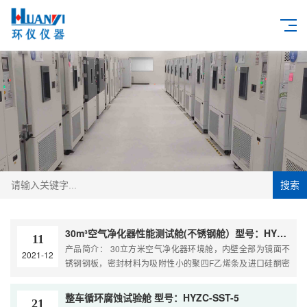
搜索
30m³空气净化器性能测试舱(不锈钢舱）型号：HYQW-30G
11
产品简介： 30立方米空气净化器环境舱，内壁全部为镜面不
2021-12
锈钢钢板，密封材料为吸附性小的聚四F乙烯条及进口硅酮密
封胶。舱内的空气净化系统安装了多功能空气滤清器既能去除
颗粒物，又能清 除甲醛、苯、氨等化学...
整车循环腐蚀试验舱 型号：HYZC-SST-5
21