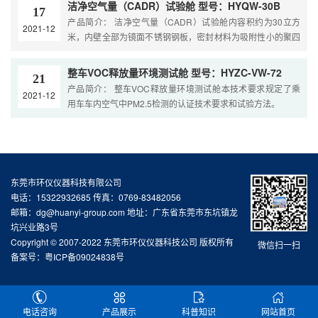
洁净空气量（CADR）试验舱 型号：HYQW-30B
17
产品简介： 洁净空气量（CADR）试验舱内容积约为30立方
2021-12
米，内壁全部为镜面不锈钢钢板，密封材料为吸附性小的聚四
F乙烯条及进口硅酮密封胶。舱内的空气净化系统安装了多功
能空气滤清器既能去除颗粒物，又能清...
整车VOC释放量环境测试舱 型号：HYZC-VW-72
21
产品简介： 整车VOC释放量环境测试舱​本技术要求规定了乘
2021-12
用车车内空气中PM2.5检测的认证技术要求和试验方法。
东莞市环仪仪器科技有限公司
电话：15322932685 传真：0769-83482056
邮箱：dg@huanyi-group.com 地址：广东省东莞市东坑镇龙
坑兴业路3号
Copyright © 2007-2022 东莞市环仪仪器科技公司 版权所有
微信扫一扫
备案号：
粤ICP备09024838号
电话咨询
产品展示
科普知识
网站首页