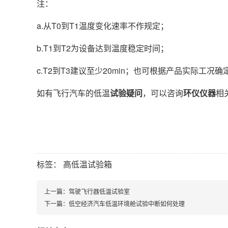
注：
a.从T0到T1温度变化速率不作规定；
b.T1到T2为设备达到温度稳定时间；
c.T2到T3建议至少20min；也可根据产品实际工况
如有飞行汽车的低温
试验疑问
，可以咨询
环仪仪器
相
标签：
高低温试验箱
上一篇：
驾驶飞行器低温试验室
下一篇：
低空经济汽车低温环境舱试验中断如何处理