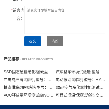
*
留言内
容：
提交
清除
产品推荐
/ RELATED PRODUCTS
SSD固态硬盘老化柜|硬盘老化测试工具 型号：HY-SSD
汽车整车环境试验舱 型号：HYZC-HW-72
冲击响应谱试验机 型号：HYCJ
电动振动试验机 型号：HYEA
精密烘箱/精密烤箱 型号：HYOU
30m³空气净化器性能测试舱(不锈钢舱）型号：HYQW-30G
VOC释放量环境测试舱|VOC环境舱|VOC挥发性试验仓 型号：HYV
可程式恒温恒湿试验箱|高低温湿热交变试验箱|恒温恒湿试验机 型号：HYH