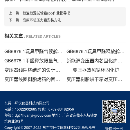
上一篇：
恒温恒湿试验箱sop作业指导书
下一篇：
高原环境压力箱安装方法
相关文章
/ RELATED ARTICLES
GB6675.1玩具甲醛气候舱的甲醛检测方法
GB6675.1玩具甲醛释放舱技术要求
GB6675.1甲醛释放限量气候箱
新能源变压器内芯固化炉的技术方案
变压器线圈烧结炉的设计方法
变压器热风循环固化炉
变压器线圈树脂烤箱的固化时间与温度的影响
变压器树脂烘干箱对变压器的固化处理方法
东莞市环仪仪器科技有限公司
电话：15322932685 传真：0769-83482056
邮箱：dg@huanyi-group.com 地址：广东省东莞市东坑镇龙
坑兴业路3号
Copyright © 2007-2022 东莞市环仪仪器科技公司 版权所有
微信扫一扫