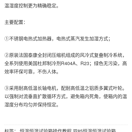
温湿度控制更为精确稳定。
主要配置：
①不锈钢电热式加热器，电热式蒸汽发生加湿方式；
②原装法国泰康全封闭压缩机组成的风冷式复叠制冷系统，
全系列使用美国杜邦制冷剂R404A、R23；绿色无污染，高
效率环保可靠，不伤人体。
③采用耐高低温长轴电机，配耐高低温之铝质多翼式叶轮。
以强制对流垂直扩散循环方式，避免箱内死角，使箱内的温
湿度分布均匀并保持恒定。
标签：
恒温恒湿试验箱操作教程
双85恒温恒湿试验箱