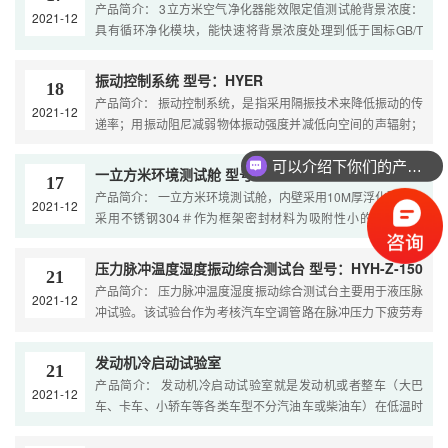
产品简介： 3立方米空气净化器能效限定值测试舱背景浓度：
2021-12
具有循环净化模块，能快速将背景浓度处理到低于国标GB/T
18883中的要求。
振动控制系统 型号：HYER
18
产品简介： 振动控制系统，是指采用隔振技术来降低振动的传
2021-12
递率；用振动阻尼减弱物体振动强度并减低向空间的声辐射；
用动态吸振器将机械的振动能量转移并消耗在附加的振动系统
上等技术称为振动控制。
可以介绍下你们的产品么
一立方米环境测试舱 型号：HYQW-1000
17
产品简介： 一立方米环境測试舱，内壁采用10M厚浮化玻璃，
2021-12
采用不锈钢304＃作为框架密封材料为吸附性小的特制密封
胶。舱内的空气净化系统安装了多功能空气滤清器，既能去除
颗粒物，又能清 除甲醛、甲苯等化学...
压力脉冲温度湿度振动综合测试台 型号：HYH-Z-150
21
产品简介： 压力脉冲温度湿度振动综合测试台主要用于液压脉
2021-12
冲试验。该试验台作为考核汽车空调管路在脉冲压力下疲劳寿
命的主要设备，对保证热交换器质量和提高其可靠性有重要作
用。
发动机冷启动试验室
21
产品简介： 发动机冷启动试验室就是发动机或者整车（大巴
2021-12
车、卡车、小轿车等各类车型不分汽油车或柴油车）在低温时
做冷起动试验。它既能作发动机低温冷启动，又能作发动机常
温性能和排放试验。