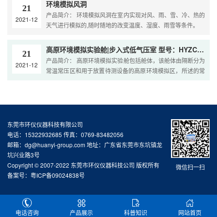
环境模拟风洞
21
产品简介： 环境模拟风洞在室内实现对风、雨、雪、冷、热的
2021-12
天气进行模拟的,随时随地的改变温度、湿度、雨雪等条件。
高原环境模拟实验舱|步入式低气压室 型号：HYZC-LA-5
21
产品简介： 高原环境模拟实验舱包括舱体，该舱体由隔断分为
2021-12
常温常压区和用于放置待测设备的高原环境模拟区，所述的常
温常压区安装有用于检测待测设备的测功机，设有通过供气管
路与高原环境模拟区连通的供气系统，设...
东莞市环仪仪器科技有限公司
电话：15322932685 传真：0769-83482056
邮箱：dg@huanyi-group.com 地址：广东省东莞市东坑镇龙
坑兴业路3号
Copyright © 2007-2022 东莞市环仪仪器科技公司 版权所有
微信扫一扫
备案号：
粤ICP备09024838号
电话咨询
产品展示
科普知识
网站首页