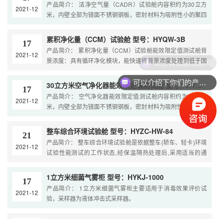
产品简介： 洁净空气量（CADR）试验舱内容积约为30立方
2021-12
米，内壁全部为镜面不锈钢钢板，密封材料为吸附性小的聚四
F乙烯条及进口硅酮密封胶。舱内的空气净化系统安装了多功
能空气滤清器既能去除颗粒物，又能清...
累积净化量（CCM）试验舱 型号：HYQW-3B
17
产品简介： 累积净化量（CCM）试验舱能效限定值测试舱背
2021-12
景浓度：具有循环净化模块，能快速将背景浓度处理到低于国
现在有优惠活动吗
标GB/T 18883中的要求。
可以介绍下你们的产品么
30立方米空气净化器能效限定值测试舱 型号：HYQW-3B
17
产品简介： 空气净化器能效限定值测试舱内容积约为30立方
2021-12
米，内壁全部为镜面不锈钢钢板，密封材料为吸附性小的聚四
F乙烯条及进口硅酮密封胶。舱内的空气净化系统安装了多功
能空气滤清器既能去除颗粒物，又能清 ...
整车综合环境试验舱 型号：HYZC-HW-84
21
产品简介： 整车综合环境试验舱是依据整车(轿车、轻卡)环境
2021-12
试验性能测试的工作状态,经保温隔热处理后,采用适当的通
风、空调设备以满足整车动力匹配,经济性能匹配,整车冷启动
性能匹配,整车空调性能开发,整车...
1立方米细菌气雾柜 型号：HYKJ-1000
17
产品简介： 1立方米细菌气雾柜主要适用于消毒效果评价试
2021-12
验，采样器为液体冲击式采样器。