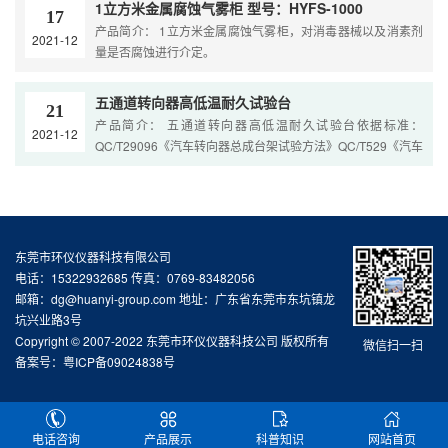
1立方米金属腐蚀气雾柜 型号：HYFS-1000
17
产品简介： 1立方米金属腐蚀气雾柜，对消毒器械以及消素剂
2021-12
量是否腐蚀进行介定。
五通道转向器高低温耐久试验台
21
产品简介： 五通道转向器高低温耐久试验台依据标准：
2021-12
QC/T29096《汽车转向器总成台架试验方法》QC/T529《汽车
动力转向器总成台架试验方法》
东莞市环仪仪器科技有限公司
电话：15322932685 传真：0769-83482056
邮箱：dg@huanyi-group.com 地址：广东省东莞市东坑镇龙
坑兴业路3号
Copyright © 2007-2022 东莞市环仪仪器科技公司 版权所有
微信扫一扫
备案号：
粤ICP备09024838号
电话咨询
产品展示
科普知识
网站首页